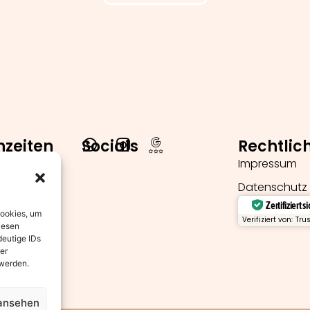
hzeiten
Socials
Rechtlic
 Freitag
Impressum
Datenschutz
00 Uhr
Zertifiziert s
Cookies, um
Verifiziert von: Tru
iesen
deutige IDs
00 Uhr
er
 werden.
 ansehen