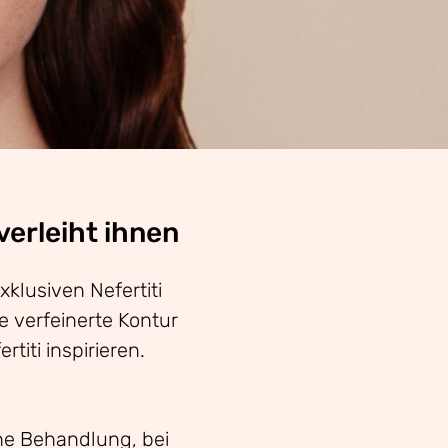
 verleiht ihnen
klusiven Nefertiti
e verfeinerte Kontur
titi inspirieren.
che Behandlung, bei