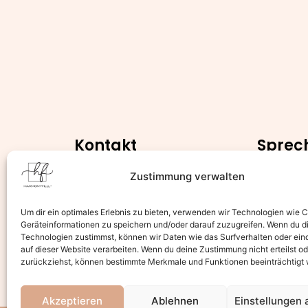
Kontakt
Sprec
Montag –
Kramerstraße 4,
Zustimmung verwalten
30159 Hannover
9.00 – 19:
+4915738302885
Um dir ein optimales Erlebnis zu bieten, verwenden wir Technologien wie 
Samstag
info@harmonyfill.de
Geräteinformationen zu speichern und/oder darauf zuzugreifen. Wenn du d
Technologien zustimmst, können wir Daten wie das Surfverhalten oder ein
9.00 – 18:
Online Termin Buchen
auf dieser Website verarbeiten. Wenn du deine Zustimmung nicht erteilst od
zurückziehst, können bestimmte Merkmale und Funktionen beeinträchtigt
Akzeptieren
Ablehnen
Einstellungen