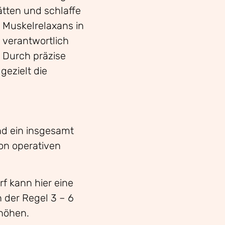
ätten und schlaffe
s Muskelrelaxans in
g verantwortlich
. Durch präzise
gezielt die
nd ein insgesamt
on operativen
f kann hier eine
 der Regel 3 – 6
rhöhen.