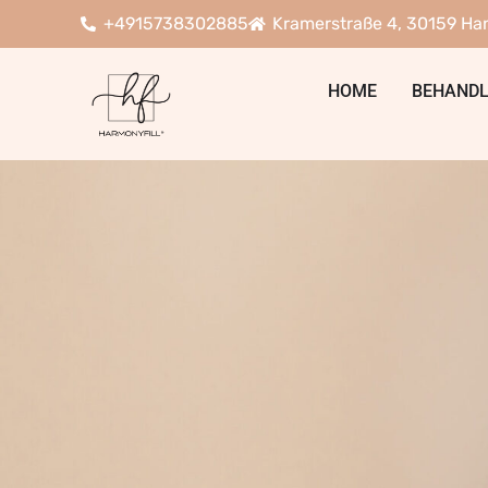
+4915738302885
Kramerstraße 4, 30159 Ha
HOME
BEHAND