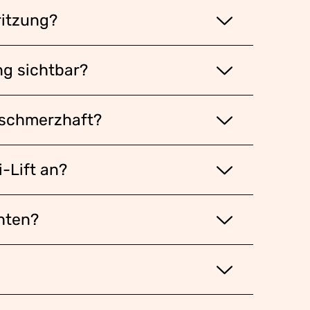
ritzung?
ng sichtbar?
t schmerzhaft?
i-Lift an?
hten?