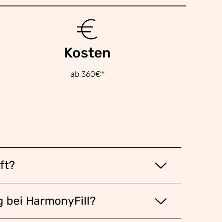
Kosten
ab 360€*
ft?
g bei HarmonyFill?