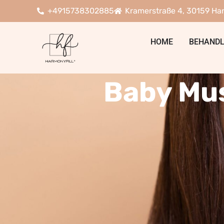
+4915738302885
Kramerstraße 4, 30159 Ha
HOME
BEHAND
Baby Mu