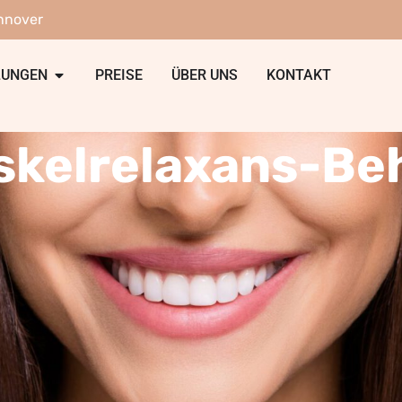
nnover
LUNGEN
PREISE
ÜBER UNS
KONTAKT
skelrelaxans-Be