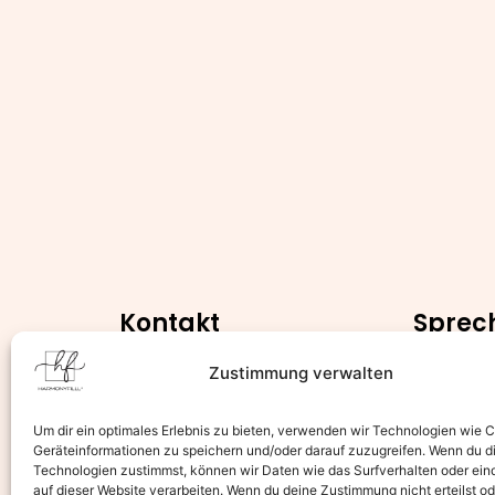
Kontakt
Sprec
Montag –
Kramerstraße 4,
Zustimmung verwalten
30159 Hannover
9.00 – 19:
+4915738302885
Um dir ein optimales Erlebnis zu bieten, verwenden wir Technologien wie 
Samstag
info@harmonyfill.de
Geräteinformationen zu speichern und/oder darauf zuzugreifen. Wenn du d
Technologien zustimmst, können wir Daten wie das Surfverhalten oder ein
9.00 – 18:
Online Termin Buchen
auf dieser Website verarbeiten. Wenn du deine Zustimmung nicht erteilst od