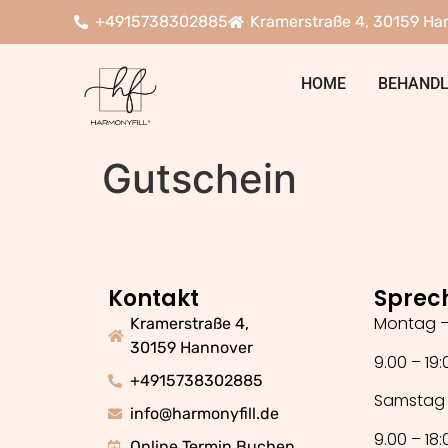
+4915738302885
Kramerstraße 4, 30159 Ha
HOME
BEHAND
Gutschein
Kontakt
Sprec
Montag –
Kramerstraße 4,
30159 Hannover
9.00 – 19:
+4915738302885
Samstag
info@harmonyfill.de
9.00 – 18:
Online Termin Buchen