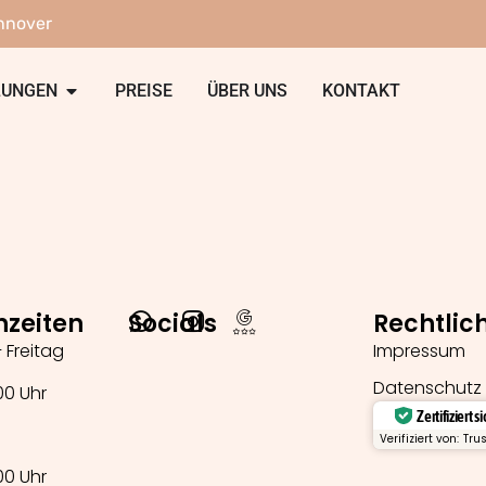
nnover
LUNGEN
PREISE
ÜBER UNS
KONTAKT
hzeiten
Socials
Rechtlic
 Freitag
Impressum
Datenschutz
00 Uhr
Zertifiziert s
Verifiziert von: Tru
00 Uhr