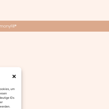
monyFill®
Cookies, um
iesen
deutige IDs
er
 werden.