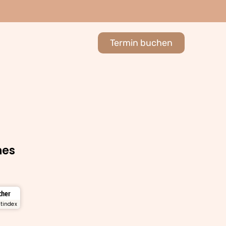
Termin buchen
hes
icher
stindex